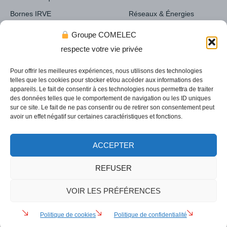
Bornes IRVE
Réseaux & Énergies
Cartographie & prix de nos
Réseaux humides AEP
Groupe COMELEC
installations
respecte votre vie privée
Pour offrir les meilleures expériences, nous utilisons des technologies
telles que les cookies pour stocker et/ou accéder aux informations des
appareils. Le fait de consentir à ces technologies nous permettra de traiter
des données telles que le comportement de navigation ou les ID uniques
sur ce site. Le fait de ne pas consentir ou de retirer son consentement peut
Nous rejoindre
Responsabilité RSE
avoir un effet négatif sur certaines caractéristiques et fonctions.
©2024 Groupe Comelec. Tous droits réservés. Design :
NYX
ACCEPTER
Web
Mentions légales
Politique de cookies (UE)
REFUSER
VOIR LES PRÉFÉRENCES
Politique de cookies
Politique de confidentialité