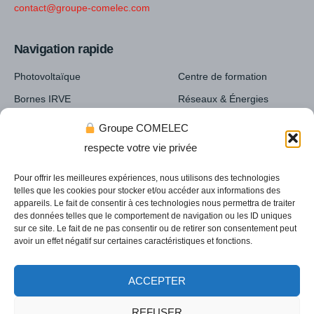
contact@groupe-comelec.com
Navigation rapide
Photovoltaïque
Centre de formation
Bornes IRVE
Réseaux & Énergies
Cartographie & prix de nos
Réseaux humides AEP
Groupe COMELEC
installations
respecte votre vie privée
Pour offrir les meilleures expériences, nous utilisons des technologies
telles que les cookies pour stocker et/ou accéder aux informations des
appareils. Le fait de consentir à ces technologies nous permettra de traiter
des données telles que le comportement de navigation ou les ID uniques
sur ce site. Le fait de ne pas consentir ou de retirer son consentement peut
Nous rejoindre
Responsabilité RSE
avoir un effet négatif sur certaines caractéristiques et fonctions.
©2024 Groupe Comelec. Tous droits réservés. Design :
NYX
ACCEPTER
Web
Mentions légales
Politique de cookies (UE)
REFUSER