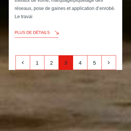
travaux de voirie, marquage/piquetage des
réseaux, pose de gaines et application d’enrobé.
Le travai
PLUS DE DÉTAILS
1
2
3
4
5