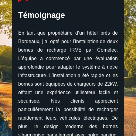
Témoignage
s de
En tant que propriétaire d’un hôtel près de
En 
 deux
Bordeaux, j’ai opté pour l'installation de deux
Bord
lec.
bornes de recharge IRVE par Comelec.
bor
tion
L'équipe a commencé par une évaluation
L'é
otre
approfondie pour adapter le système à notre
app
t les
infrastructure. L'installation a été rapide et les
infr
2kW,
bornes sont équipées de chargeurs de 22kW,
bor
le et
offrant une expérience utilisateur facile et
offr
ient
sécurisée. Nos clients apprécient
séc
arger
particulièrement la possibilité de recharger
part
. De
rapidement leurs véhicules électriques. De
rap
rnes
plus, le design moderne des bornes
plu
king.
s'harmonise parfaitement avec notre parking.
s'ha