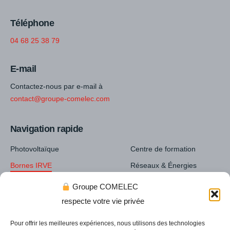
Téléphone
04 68 25 38 79
E-mail
Contactez-nous par e-mail à
contact@groupe-comelec.com
Navigation rapide
Photovoltaïque
Centre de formation
Bornes IRVE
Réseaux & Énergies
Cartographie & prix de nos
Réseaux humides AEP
Groupe COMELEC
installations
respecte votre vie privée
Pour offrir les meilleures expériences, nous utilisons des technologies