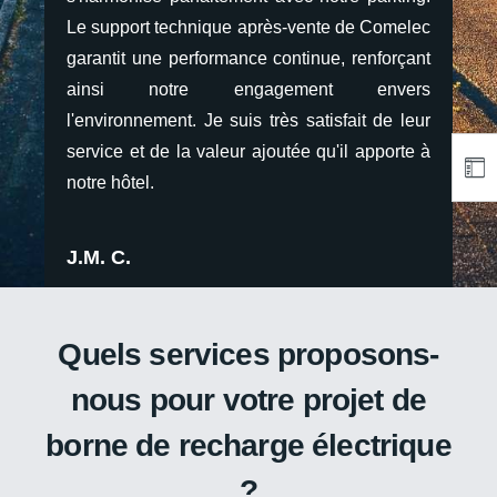
elec
Le support technique après-vente de Comelec
Le 
rçant
garantit une performance continue, renforçant
gara
ers
ainsi notre engagement envers
ai
 leur
l'environnement. Je suis très satisfait de leur
l'en
rte à
service et de la valeur ajoutée qu'il apporte à
serv
notre hôtel.
notr
J.M. C.
J.M
Quels services proposons-
nous pour votre projet de
borne de recharge électrique
?