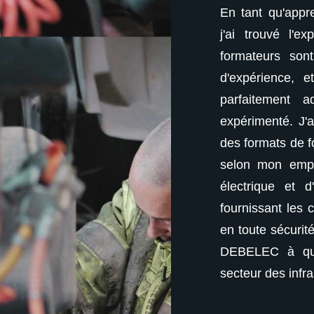
nti au centre de formation DEBELEC,
En tant qu'appr
périence extrêmement bénéfique. Les
j'ai trouvé l'e
 des experts avec plus de 20 ans
formateurs so
 les programmes de formation sont
d'expérience, 
aptés, que l'on soit débutant ou
parfaitement 
particulièrement apprécié la flexibilité
expérimenté. J'ai
mation, qui m'ont permis de m'adapter
des formats de f
 du temps. Les cours d'Habilitation
selon mon emplo
IRVE ont été des points forts, me
électrique et 
mpétences nécessaires pour travailler
fournissant les 
et efficacité. Je recommande vivement
en toute sécurit
onque cherche à avancer dans le
DEBELEC à qui
tructures et des réseaux.
secteur des infr