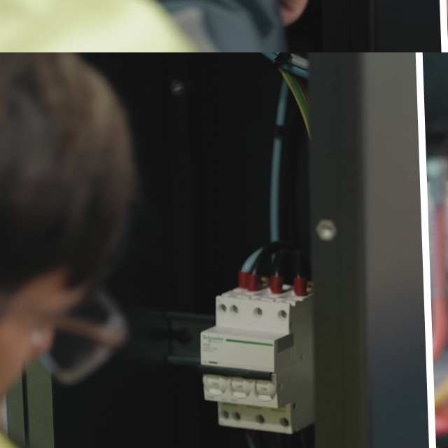
i au centre de formation DEBELEC,
En tant qu'appre
rience extrêmement bénéfique. Les
j'ai trouvé l'ex
des experts avec plus de 20 ans
formateurs sont
les programmes de formation sont
d'expérience, et
ptés, que l'on soit débutant ou
parfaitement ad
rticulièrement apprécié la flexibilité
expérimenté. J'ai 
ation, qui m'ont permis de m'adapter
des formats de for
u temps. Les cours d'Habilitation
selon mon emploi
RVE ont été des points forts, me
électrique et d'
pétences nécessaires pour travailler
fournissant les co
t efficacité. Je recommande vivement
en toute sécurité 
que cherche à avancer dans le
DEBELEC à quic
uctures et des réseaux.
secteur des infras