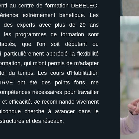
enti au centre de formation DEBELEC,
En tant qu'ap
xpérience extrêmement bénéfique. Les
j'ai trouvé l
nt des experts avec plus de 20 ans
formateurs s
et les programmes de formation sont
d'expérience,
adaptés, que l'on soit débutant ou
parfaitement
 particulièrement apprécié la flexibilité
expérimenté. J'
ormation, qui m'ont permis de m'adapter
des formats de
i du temps. Les cours d'Habilitation
selon mon emp
d'IRVE ont été des points forts, me
électrique et
compétences nécessaires pour travailler
fournissant le
é et efficacité. Je recommande vivement
en toute sécur
conque cherche à avancer dans le
DEBELEC à q
astructures et des réseaux.
secteur des inf